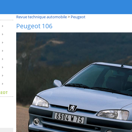
Revue technique automobile
>
Peugeot
Peugeot 106
GEOT