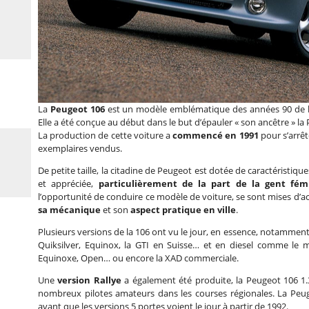
La
Peugeot 106
est un modèle emblématique des années 90 de l
Elle a été conçue au début dans le but d’épauler « son ancêtre » la
La production de cette voiture a
commencé en 1991
pour s’arrêt
exemplaires vendus.
De petite taille, la citadine de Peugeot est dotée de caractéristiq
et appréciée,
particulièrement de la part de la gent fém
l’opportunité de conduire ce modèle de voiture, se sont mises d’a
sa mécanique
et son
aspect pratique en ville
.
Plusieurs versions de la 106 ont vu le jour, en essence, notamment 
Quiksilver, Equinox, la GTI en Suisse… et en diesel comme le 
Equinoxe, Open… ou encore la XAD commerciale.
Une
version Rallye
a également été produite, la Peugeot 106 1.3
nombreux pilotes amateurs dans les courses régionales. La Peu
avant que les versions 5 portes voient le jour à partir de 1992.